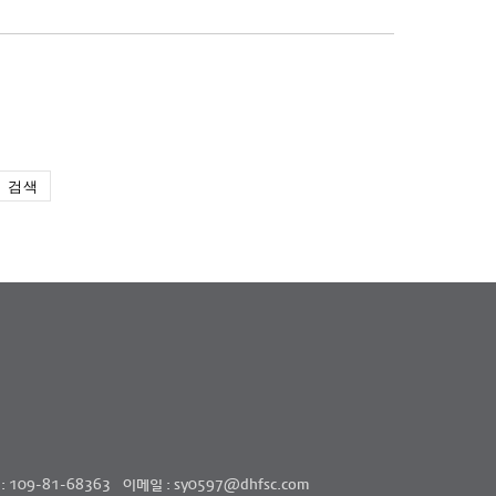
검색
109-81-68363
이메일 : sy0597@dhfsc.com