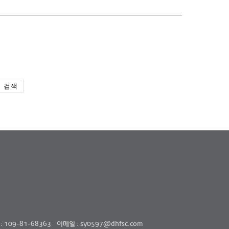
검색
109-81-68363
이메일 : sy0597@dhfsc.com