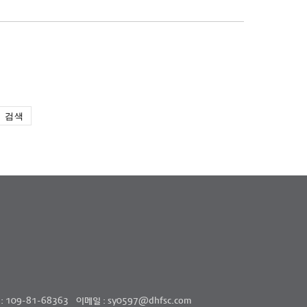
검색
109-81-68363
이메일 : sy0597@dhfsc.com