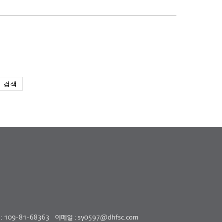
검색
109-81-68363
이메일 : sy0597@dhfsc.com